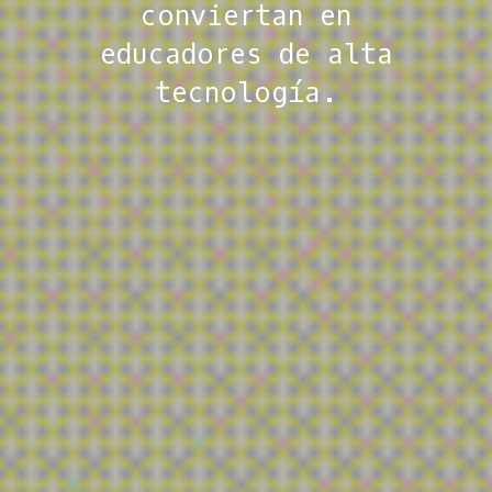
conviertan en
combinado
educadores de alta
integrando
tecnología.
modalidades
presencial y
virtual.