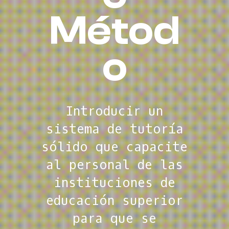
Métod
Aceleramos la
o
preparación digital
de las
instituciones de
Introducir un
educación superior
sistema de tutoría
politécnica para la
sólido que capacite
adopción de
al personal de las
enfoques
instituciones de
sostenibles de
educación superior
aprendizaje virtual
para que se
y aprendizaje