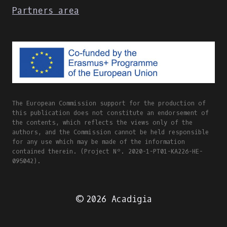
Partners area
The European Commission support for the production of
this publication does not constitute an endorsement of
the contents, which reflects the views only of the
authors, and the Commission cannot be held responsible
for any use which may be made of the information
contained therein. (Project Nº. 2020-1-PT01-KA226-HE-
095042).
© 2026 Acadigia